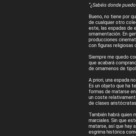
“¿Sabéis donde puedo 
Bueno, no tiene por qu
de cualquier otro col
este, las espadas de 
ornamentación. En gen
producciones cinemato
con figuras religiosas 
Siempre me quedo con 
que acabará comprando
de ornamenos de tipolo
A priori, una espada n
Es un objeto que ha te
formas de matarse en c
un coste relativament
de clases aristócrata
También habrá quien me
marciales. Sin que est
matarse, así que hay a
esgrima histórica com