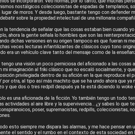
los se incorporaron. Veo normal, por lo tanto, que muchas per
mismos nostálgicos coleccionistas de espadas de templarios, so
 lugar de moros. Y desde luego, bastante tengo con defender mi
batir sobre la propiedad intelectual de una millonaria compañía
 la tendencia de señalar que las cosas estaban bien cuando yo e
lo, ahora la gente señala lo horribles que son las reinterpretaci
uando dichas versiones en su origen tampoco es que fueran ni me
has veces lecturas infantilizantes de clásicos cuyo tono origin
edo era un vehículo clave tanto del mensaje como de la enseñanza
 tengo una visión un poco perniciosa del aficionado a las cosas a
 mi imaginación al friki clásico que no escaló socialmente, y q
posición privilegiada dentro de su afición en la que reproduce el
 Y por otra, al tipo así más machito que se ha unido ahora que ya
zo y que dos o tres redpill después ya te está diciendo lo woke
olo es una aficionada de la ficción. Yo también tengo un todo te
s actividades al aire libre y la supervivencia… ¿y sabes lo que te
 conspiranoicos, poser, supremacistas, redpills, coleccionistas, 
ones.
odo esto siempre me dispara las alarmas, y me hace pensar en 
nte el sentido y el rumbo en el contexto de esta sociedad en 