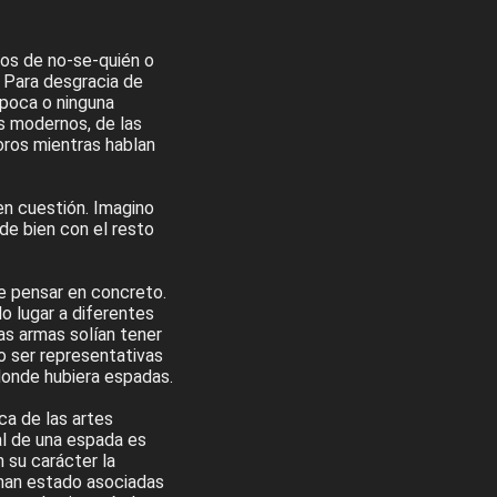
ros de no-se-quién o
. Para desgracia de
 poca o ninguna
ás modernos, de las
oros mientras hablan
n cuestión. Imagino
e bien con el resto
de pensar en concreto.
do lugar a diferentes
as armas solían tener
o ser representativas
donde hubiera espadas.
ca de las artes
ial de una espada es
n su carácter la
 han estado asociadas