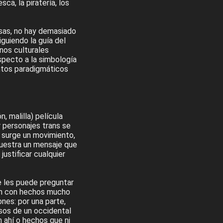
a, la piratería, los
sas, no hay demasiado
guiendo la guía del
nos culturales
pecto a la simbología
ntos paradigmáticos
 malilla) película
r personajes trans se
 surge un movimiento,
ecuestra un mensaje que
justificar cualquier
e les puede preguntar
ión con hechos mucho
nes: por una parte,
rsos de un occidental
n ahí o hechos que ni