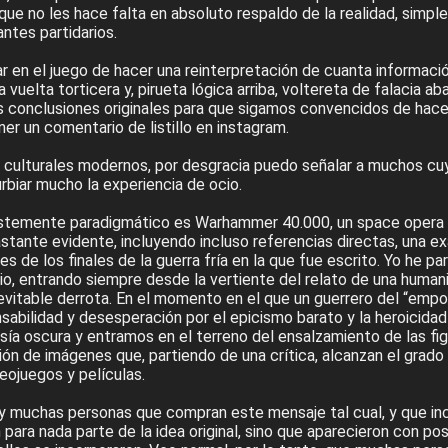
rque no les hace falta en absoluto respaldo de la realidad, simp
ntes partidarios.
r en el juego de hacer una reinterpretación de cuanta informaci
 vuelta torticera y, pirueta lógica arriba, voltereta de falacia abaj
 conclusiones originales para que sigamos convencidos de hac
r un comentario de listillo en instagram.
s culturales modernos, por desgracia puedo señalar a muchos cuy
rbiar mucho la experiencia de ocio.
istemente paradigmático es Warhammer 40.000, un space opera 
astante evidente, incluyendo incluso referencias directas, una 
es de los finales de la guerra fría en la que fue escrito. Yo he p
io, entrando siempre desde la vertiente del relato de una huma
evitable derrota. En el momento en el que un guerrero del “empo
sabilidad y desesperación por el epicismo barato y la heroicida
sía oscura y entramos en el terreno del ensalzamiento de las fi
ión de imágenes que, partiendo de una crítica, alcanzan el grado
eojuegos y películas.
y muchas personas que compran este mensaje tal cual, y que in
ara nada parte de la idea original, sino que aparecieron con pos