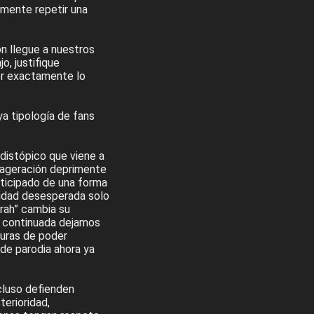
lemente repetir una
ón llegue a nuestros
o, justifique
er exactamente lo
a tipología de fans
distópico que viene a
exageración deprimente
articipado de una forma
nidad desesperada solo
rah” cambia su
d continuada dejamos
guras de poder
 de parodia ahora ya
cluso defienden
terioridad,