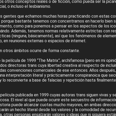
 otros conceptos reales o de ficción, como pueda ser la picaresc
cial, o incluso el lesbianismo.
as gentes que echamos muchas horas practicando con estas co
 porque bastante tenemos con concentrarnos en hacerlo bien si
mento, como para ponernos a pensar en los aspectos de los ico
uándo. Además, tenemos normas relativamente estrictas con res
ácticas (ninguna, básicamente), así que los fenómenos de eleme
 en reuniones externas o espacios de internet.
En otros ámbitos ocurre de forma constante.
 película de 1999 “The Matrix”, archifamosa (pero en mi opinión,
os directoras trans cuya libertad creativa al respecto de inclui
rígidas convenciones comerciales de ese entonces. Años después,
 una interpretación literal y prácticamente conspiranoica que s
y lo reconvierte a base de falacias y repetición hasta finalmente 
 película publicada en 1999 cuyas autoras trans siguen vivas y s
a cosa. El nivel al que puede ocurrir este secuestro de informac
historia puede alcanzar cuotas mucho mayores, en ambas direccio
carán un hecho literal desde los valores y la comodidad de recu
ra, otras personas ensalzarán valores o ideas que ni siquiera está