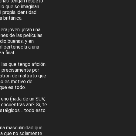
sonas tengan respeto
lo que se imaginan
 propia identidad
 británica.
ra joven: ¡eran una
ones de las películas
dio buenas, y en
al pertenecía a una
 final.
 las que tengo afición.
ue precisamente por
 patrón de maltrato que
 no es motivo de
 que es todo.
rreno (nada de un SUV,
 encuentras ahí? Sí, te
nostálgicos… todo esto
una masculinidad que
la que no solamente