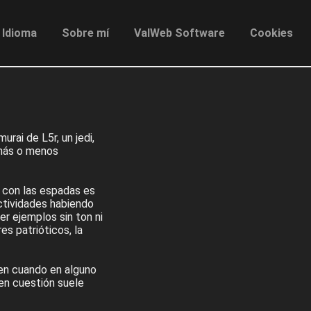
Idioma
Sobre mí
ValWeb Software
Cookies
rai de L5r, un jedi,
 más o menos
n con las espadas es
ctividades habiendo
r ejemplos sin ton ni
res patrióticos, la
 en cuando en alguno
en cuestión suele