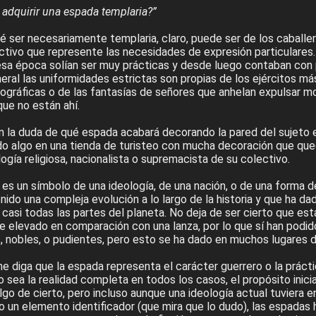
adquirir una espada templaria?”
é ser necesariamente templaria, claro, puede ser de los caballe
ectivo que represente las necesidades de expresión particulares
esa época solían ser muy prácticas y desde luego contaban con
eral las uniformidades estrictas son propias de los ejércitos m
gráficas o de las fantasías de señores que anhelan expulsar m
que no están ahí.
la duda de qué espada acabará decorando la pared del sujeto e
 algo en una tienda de turisteo con mucha decoración que qued
gía religiosa, nacionalista o supremacista de su colectivo.
o es un símbolo de una ideología, de una nación, o de una forma 
nido una compleja evolución a lo largo de la historia y que ha da
asi todas las partes del planeta. No deja de ser cierto que est
e elevado en comparación con una lanza, por lo que sí han podid
s, nobles, o pudientes, pero esto se ha dado en muchos lugares 
 diga que la espada representa el carácter guerrero o la prácti
o sea la realidad completa en todos los casos, el propósito inic
lgo de cierto, pero incluso aunque una ideología actual tuviera e
o un elemento identificador (que mira que lo dudo), las espadas