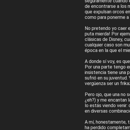
seguramente cuando el
de encontrarse a los 
que expulsan orcos en
como para ponerme a de
No pretendo yo caer en
puta mierda! Por ejemp
clásicas de Disney, c
cualquier caso son muc
época en la que el mi
A donde sí voy, es que
Por una parte tengo en
insistencia tiene una 
sufrió en su juventud.
vergüenza ser un frika
Pero ojo, que una no s
¿eh?) y me encantan la
lo estás viendo venir:
en diversas combinaci
A mí, honestamente, t
ha perdido completame