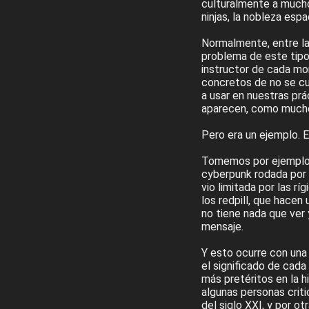
culturalmente a muchos
ninjas, la nobleza espa
Normalmente, entre l
problema de este tipo
instructor de cada mo
concretos de no se c
a usar en nuestras pr
aparecen, como mucho,
Pero era un ejemplo. 
Tomemos por ejemplo la
cyberpunk rodada por d
vio limitada por las 
los redpill, que hacen
no tiene nada que ver 
mensaje.
Y esto ocurre con una
el significado de cad
más pretéritos en la 
algunas personas criti
del siglo XXI, y por ot