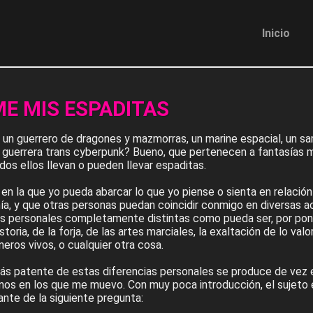
Inicio
E MIS ESPADITAS
n guerrero de dragones y mazmorras, un marine espacial, un samu
na guerrera trans cyberpunk? Bueno, que pertenecen a fantasías
odos ellos llevan o pueden llevar espaditas.
en la que yo pueda abarcar lo que yo piense o sienta en relació
mía, y que otras personas puedan coincidir conmigo en diversas a
as personales completamente distintas como pueda ser, por pone
storia, de la forja, de las artes marciales, la exaltación de lo valo
neros vivos, o cualquier otra cosa.
más patente de estas diferencias personales se produce de vez
rnos en los que me muevo. Con muy poca introducción, el sujeto 
ante de la siguiente pregunta: